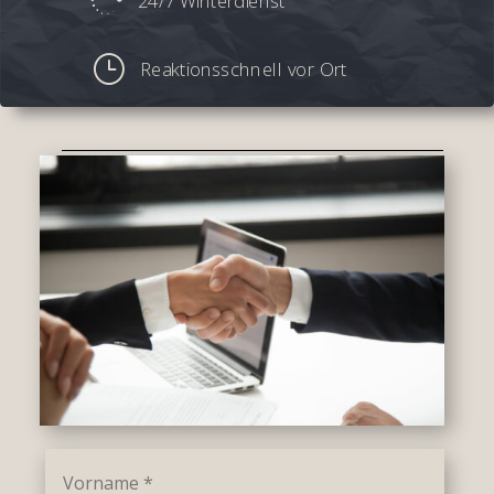

24/7 Winterdienst
}
Reaktionsschnell vor Ort
Angebotsanfrage