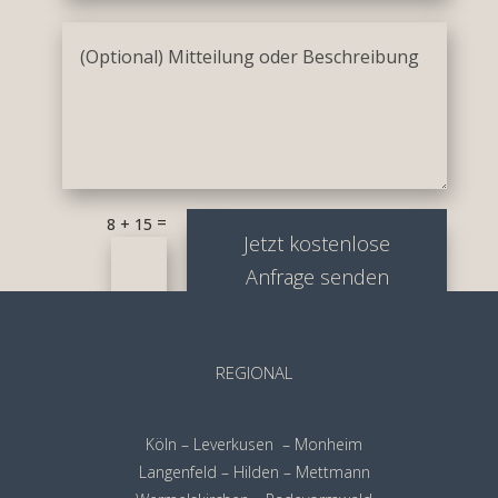
=
8 + 15
Jetzt kostenlose
Anfrage senden
REGIONAL
Köln – Leverkusen – Monheim
Langenfeld – Hilden – Mettmann